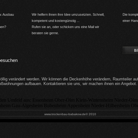
w. Ausbau
Wir helfern ihnen ihre Idee umzusetzten. Schnell,
Die komple
kompetent und kostengünstig ...
einer Han
uen?
Rufen sie an, oder schicken uns eine Mail wir
beraten sie gerne.
 besuchen
llig verändert werden. Wir können die Deckenhöhe verändern, Raumteiler 
ßwohnungen aufbauen. Kontaktieren sie uns, wir machen ihnen ein Angebot.
www.trockenbau-babakow.de© 2010